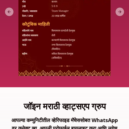
Previous slide
Next 
जॉइन मराठी व्हाट्सएप ग्रुप
आपल्या कम्युनिटीतील व्हेरिफाइड मॅचेससोबत WhatsApp
वर कनेक्ट व्हा. आपली प्रोफाईल हायलाइट करा आणि लगेच