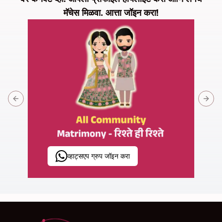
मॅचेस मिळवा. आत्ता जॉइन करा!
Previous slide
Next 
व्हाट्सएप ग्रुप जॉइन करा