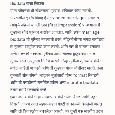
Biodata कसा लिहावा
योग्य जीवनसाथी शोधण्याचा प्रवास अजिबात सोपा नसतो.
भारतातील ९०% विवाह हे arranged marriages असतात,
त्यामुळे पहिली चांगली छाप (first impression) पाडण्यासाठी
तुम्हाला थोडे प्रयत्न करावेच लागतात. आणि इथेच marriage
biodata ची भूमिका महत्त्वाची ठरते. मॅट्रिमोनीच्या जगात बायोडेटा
हा तुमच्या रेझ्युमेसारखा काम करतो, आणि जर तो चांगला बनवला
असेल, तर तो नक्कीच मुलींच्या आणि त्यांच्या कुटुंबाच्या मनात
तुमच्याबद्दल उत्सुकता निर्माण करतो. जेव्हा मुलीला तुमच्या बायोडेटा
मधील माहिती आवडते आणि ती तुम्हाला योग्य जोडीदार मानते, तेव्हा
तुमचाही शोध संपतो. म्हणूनच मुलांसाठी योग्य format निवडणे
आणि तो मराठीतही नैसर्गिक वाटेल असा marathi biodata
तयार करणे महत्त्वाचे ठरते.
एक उत्तम बायोडेटा हा साधारण बायोडेटापेक्षा वेगळा आणि उठून
दिसतो, कारण त्यात लहान-सहान गोष्टींची काळजी घेतलेली असते
आणि तो विचारपूर्वक बनवलेला असतो. जर तुम्ही एक भारतीय तरुण