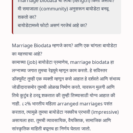
marriage biodata ची लांबी (length) किती असावी?
मी समाजाला (community) अनुसरून बायोडेटा बनवू
शकतो का?
बायोडेटामध्ये फोटो असणं गरजेचं आहे का?
Marriage Biodata म्हणजे काय? आणि एक चांगला बायोडेटा
का महत्त्वाचा आहे?
कामाच्या (job) बायोडेटा प्रमाणेच, marriage biodata हा
लग्नाच्या जगात तुमचा रेझ्युमे म्हणून काम करतो. हे सविस्तर
डॉक्युमेंट तुम्ही एक व्यक्ती म्हणून कसे आहात हे दर्शवते आणि संभाव्य
जोडीदारासमोर तुमची ओळख निर्माण करते. यावरून मुलगी आणि
तिचे कुटुंब हे ठरवू शकतात की तुम्ही तिच्यासाठी योग्य आहात की
नाही. ८२% भारतीय महिला arranged marriages पसंत
करतात, त्यामुळे तुमचा बायोडेटा नक्कीच प्रभावी (impressive)
असायला हवा. तुमची व्यावसायिक, वैयक्तिक, सामाजिक आणि
सांस्कृतिक माहिती बघूनच हा निर्णय घेतला जातो.