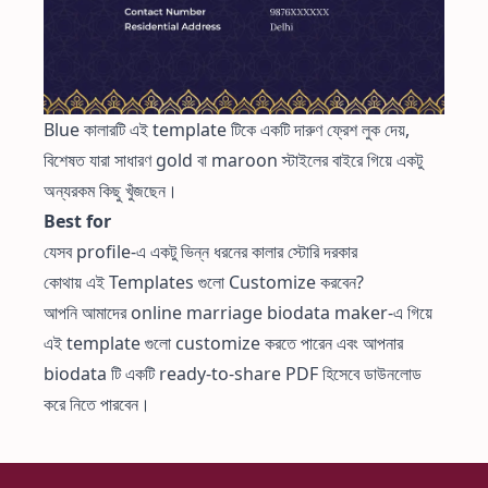
Blue কালারটি এই template টিকে একটি দারুণ ফ্রেশ লুক দেয়,
বিশেষত যারা সাধারণ gold বা maroon স্টাইলের বাইরে গিয়ে একটু
অন্যরকম কিছু খুঁজছেন।
Best for
যেসব profile-এ একটু ভিন্ন ধরনের কালার স্টোরি দরকার
কোথায় এই Templates গুলো Customize করবেন?
আপনি আমাদের
online marriage biodata maker
-এ গিয়ে
এই template গুলো customize করতে পারেন এবং আপনার
biodata টি একটি ready-to-share PDF হিসেবে ডাউনলোড
করে নিতে পারবেন।